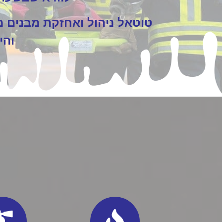
טוטאל ניהול ואחזקת מבנים 
והי